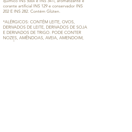
químico INS 500ii e INS 341i, aromatizante e
corante artificial INS 129 e conservador INS
202 E INS 282. Contém Glúten.
*ALÉRGICOS: CONTÉM LEITE, OVOS,
DERIVADOS DE LEITE, DERIVADOS DE SOJA
E DERIVADOS DE TRIGO. PODE CONTER
NOZES, AMÊNDOAS, AVEIA, AMENDOIM,
AVELÃ, CASTANHA DO BRASIL E CASTANHA
DE CAJU.
Faça sua encomenda pelo Cardápio Digital:
Clique aqui e faça sua encomenda!
Para falar conosco, clique nesse botão:
Ou ligue para os fixos:
2704-3687
ou
2621-4519