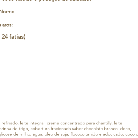
 Norma
 aros:
 24 fatias)
 refinado, leite integral, creme concentrado para chantilly, leite
arinha de trigo, cobertura fracionada sabor chocolate branco, doce,
licose de milho, água, óleo de soja, flococo úmido e adocicado, coco c