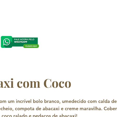
axi com Coco
com um incrível bolo branco, umedecido com calda de
recheio, compota de abacaxi e creme maravilha. Cobe
, coco ralado e pedaços de abacaxi!