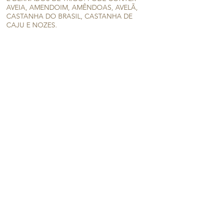
AVEIA, AMENDOIM, AMÊNDOAS, AVELÃ,
CASTANHA DO BRASIL, CASTANHA DE
CAJU E NOZES.
Faça sua encomenda pelo Cardápio Digital:
Clique aqui e faça sua encomenda!
Para falar conosco, clique nesse botão:
Ou ligue para os fixos:
2704-3687
ou
2621-4519
IMPORTANTE!
Para pedidos para pronta entrega ou
encomendas com menos de 4 dias, é
necessário verificar a disponibilidade na loja.