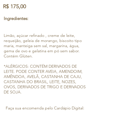
R$ 175,00
Ingredientes:
Limão, açúcar refinado , creme de leite,
requeijão, geleia de morango, biscoito tipo
maria, manteiga sem sal, margarina, água,
gema de ovo e gelatina em pó sem sabor.
Contém Glúten.
*ALÉRGICOS: CONTÉM DERIVADOS DE
LEITE. PODE CONTER AVEIA, AMENDOIM,
AMÊNDOA, AVELÃ, CASTANHA DE CAJU,
CASTANHA DO BRASIL, LEITE, NOZES,
OVOS, DERIVADOS DE TRIGO E DERIVADOS
DE SOJA.
Faça sua encomenda pelo Cardápio Digital:
Clique aqui e faça sua encomenda!